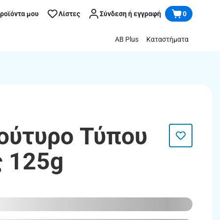
προϊόντα μου
Λίστες
Σύνδεση ή εγγραφή
0
AB Plus
Καταστήματα
Βούτυρο Τύπου
 125g