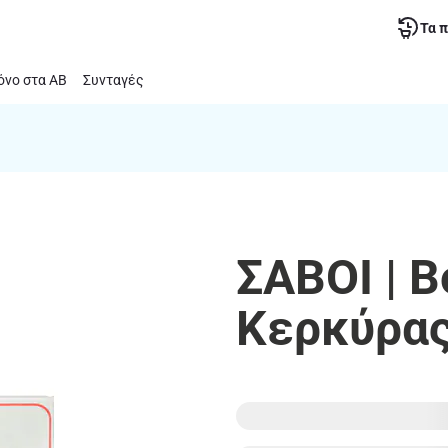
Τα 
νο στα ΑΒ
Συνταγές
ΣΑΒΟΙ | 
Κερκύρας