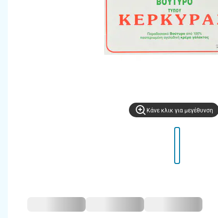
Kάνε κλικ για μεγέθυνση