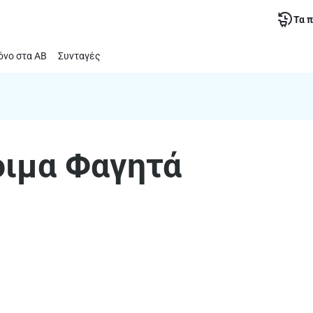
Τα 
νο στα ΑΒ
Συνταγές
οιμα Φαγητά