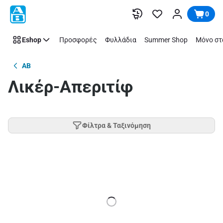
Παράλειψη
0
Eshop
Προσφορές
Φυλλάδια
Summer Shop
Μόνο στ
AB
Λικέρ-Απεριτίφ
Φίλτρα & Ταξινόμηση