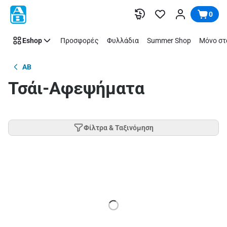
Παράλειψη
0
Eshop
Προσφορές
Φυλλάδια
Summer Shop
Μόνο στ
AB
Τσάι-Αφεψήματα
Φίλτρα & Ταξινόμηση