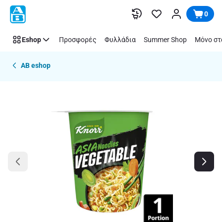
Παράλειψη
0
Eshop
Προσφορές
Φυλλάδια
Summer Shop
Μόνο στ
AB eshop