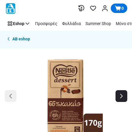
Παράλειψη
0
Eshop
Προσφορές
Φυλλάδια
Summer Shop
Μόνο στ
AB eshop