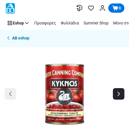
Παράλειψη
0
Eshop
Προσφορές
Φυλλάδια
Summer Shop
Μόνο στ
AB eshop