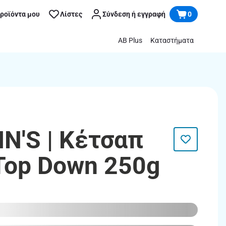
προϊόντα μου
Λίστες
Σύνδεση ή εγγραφή
0
AB Plus
Καταστήματα
'S | Κέτσαπ
Top Down 250g