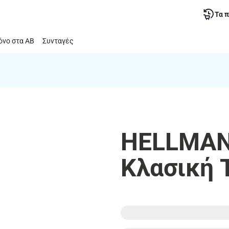
Τα 
νο στα ΑΒ
Συνταγές
HELLMANN
Κλασική 