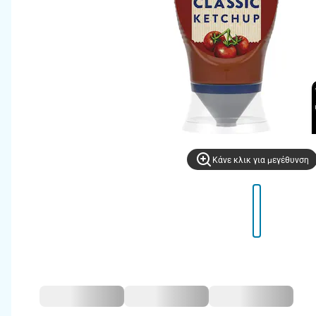
Kάνε κλικ για μεγέθυνση