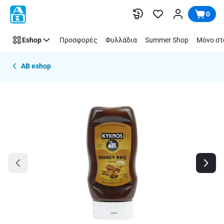
Παράλειψη
0
Eshop
Προσφορές
Φυλλάδια
Summer Shop
Μόνο στ
AB eshop