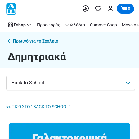
Δημητριακά
Παράλειψη
0
|
ΑΒ
Eshop
Προσφορές
Φυλλάδια
Summer Shop
Μόνο στ
Βασιλόπουλος
Πρωινό για το Σχολείο
Δημητριακά
Back to School
<< ΠΙΣΩ ΣΤΟ " BACK TO SCHOOL"