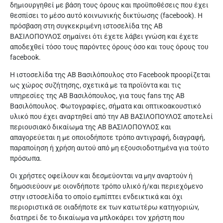
δημιουργηθεί με βάση τους όρους και προϋποθέσεις που έχει
θεσπίσει το μέσο αυτό κοινωνικής δικτύωσης (facebook). Η
πρόσβαση στη συγκεκριμένη ιστοσελίδα της ΑΒ
ΒΑΣΙΛΟΠΟΥΛΟΣ σημαίνει ότι έχετε λάβει γνώση και έχετε
αποδεχθεί τόσο τους παρόντες όρους όσο και τους όρους του
facebook.
Η ιστοσελίδα της ΑΒ Βασιλόπουλος στο Facebook προορίζεται
ως χώρος συζήτησης, σχετικά με τα προϊόντα και τις
υπηρεσίες της ΑΒ Βασιλόπουλος, για τους fans της ΑΒ
Βασιλόπουλος. Φωτογραφίες, σήματα και οπτικοακουστικό
υλικό που έχει αναρτηθεί από την ΑΒ ΒΑΣΙΛΟΠΟΥΛΟΣ αποτελεί
περιουσιακό δικαίωμα της ΑΒ ΒΑΣΙΛΟΠΟΥΛΟΣ και
απαγορεύεται η με οποιοδήποτε τρόπο αντιγραφή, διαγραφή,
παραποίηση ή χρήση αυτού από μη εξουσιοδοτημένα για τούτο
πρόσωπα.
Οι χρήστες οφείλουν και δεσμεύονται να μην αναρτούν ή
δημοσιεύουν με οιονδήποτε τρόπο υλικό ή/και περιεχόμενο
στην ιστοσελίδα το οποίο εμπίπτει ενδεικτικά και όχι
περιοριστικά σε οιαδήποτε εκ των κατωτέρω κατηγοριών,
διατηρεί δε το δικαίωμα να μπλοκάρει τον χρήστη που