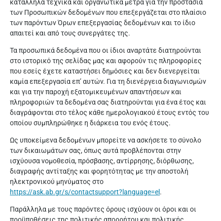
κατάλληλα τεχνικά και οργανωτικά μέτρα για την προστασία
των Προσωπικών δεδομένων που επεξεργάζεται στο πλαίσιο
των παρόντων Όρων επεξεργασίας δεδομένων και το ίδιο
απαιτεί και από τους συνεργάτες της.
Τα προσωπικά δεδομένα που οι ίδιοι αναρτάτε διατηρούνται
στο ιστορικό της σελίδας μας και αφορούν τις πληροφορίες
που εσείς έχετε καταστήσει δημόσιες και δεν διενεργείται
καμία επεξεργασία επ’ αυτών. Για τη διενέργεια διαγωνισμών
και για την παροχή εξατομικευμένων απαντήσεων και
πληροφοριών τα δεδομένα σας διατηρούνται για ένα έτος και
διαγράφονται στο τέλος κάθε ημερολογιακού έτους εντός του
οποίου συμπληρώθηκε η διάρκεια του ενός έτους.
Ως υποκείμενα δεδομένων μπορείτε να ασκήσετε το σύνολο
των δικαιωμάτων σας, όπως αυτά προβλέπονται στην
ισχύουσα νομοθεσία, πρόσβασης, αντίρρησης, διόρθωσης,
διαγραφής αντίταξης και φορητότητας με την αποστολή
ηλεκτρονικού μηνύματος στο
https://ask.ab.gr/s/contactsupport?language=el
.
Παράλληλα με τους παρόντες όρους ισχύουν οι όροι και οι
προϋποθέσεις της πολιτικής απορρήτου και πολιτικής