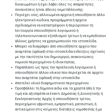
δικαιωμάτων ή έχει λάβει όλες τις απαραίτητες
συναινέσεις ή/και άδειες εκμετάλλευσης.
Περιέχει ιούς, αλλοιωμένα αρχεία ή οποιοδήποτε άλλο
ηλεκτρονικό κώδικα, προγράμματα ή αρχεία
σχεδιασμένα να καταστρέψουν ή περιορίσουν τη
λειτουργία οποιουδήποτε λογισμικού ή
τηλεπικοινωνιακού εξοπλισμού τρίτων ή να εμποδίσουν
άλλους χρήστες να χρησιμοποιούν την ιστοσελίδα.
Μπορεί να διαγράψει από οποιοδήποτε αρχείο που
αναρτάται (upload) στην ιστοσελίδα ενδείξεις σχετικές
με την ταυτότητα του δημιουργού, ανακοινώσεις
νομικού περιεχομένου ή ιδιοκτησίας.
Παραπλανεί ως προς την προέλευση λογισμικού ή
οποιουδήποτε άλλου υλικού που περιέχεται σε αρχείο
που αναρτάται (upload) στην ιστοσελίδα.
Αποτελεί υλικό διαφημιστικού περιεχομένου.
Προσβάλλει τη δημόσια αιδώ και τα χρηστά ήθη ή την
τιμή και αξιοπρέπεια έναντι Δημόσιας ή Διοικητικής ή
Εκκλησιαστικής Αρχής ή οποιουδήποτε τρίτου,
περιεχόμενο υβριστικό, εμπρηστικό, ρατσιστικό, ή
αντικείμενο στις κείμενες διατάξεις νομοθεσίας ή με