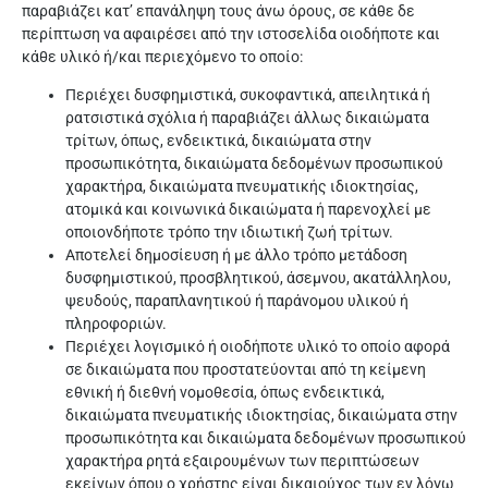
παραβιάζει κατ’ επανάληψη τους άνω όρους, σε κάθε δε
περίπτωση να αφαιρέσει από την ιστοσελίδα οιοδήποτε και
κάθε υλικό ή/και περιεχόμενο το οποίο:
Περιέχει δυσφημιστικά, συκοφαντικά, απειλητικά ή
ρατσιστικά σχόλια ή παραβιάζει άλλως δικαιώματα
τρίτων, όπως, ενδεικτικά, δικαιώματα στην
προσωπικότητα, δικαιώματα δεδομένων προσωπικού
χαρακτήρα, δικαιώματα πνευματικής ιδιοκτησίας,
ατομικά και κοινωνικά δικαιώματα ή παρενοχλεί με
οποιονδήποτε τρόπο την ιδιωτική ζωή τρίτων.
Αποτελεί δημοσίευση ή με άλλο τρόπο μετάδοση
δυσφημιστικού, προσβλητικού, άσεμνου, ακατάλληλου,
ψευδούς, παραπλανητικού ή παράνομου υλικού ή
πληροφοριών.
Περιέχει λογισμικό ή οιοδήποτε υλικό το οποίο αφορά
σε δικαιώματα που προστατεύονται από τη κείμενη
εθνική ή διεθνή νομοθεσία, όπως ενδεικτικά,
δικαιώματα πνευματικής ιδιοκτησίας, δικαιώματα στην
προσωπικότητα και δικαιώματα δεδομένων προσωπικού
χαρακτήρα ρητά εξαιρουμένων των περιπτώσεων
εκείνων όπου ο χρήστης είναι δικαιούχος των εν λόγω