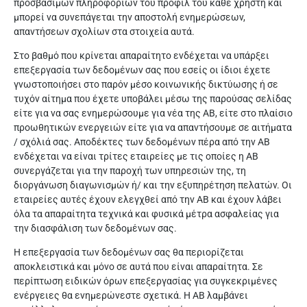
προσβάσιμων πληροφοριών του προφίλ του κάθε χρήστη και
μπορεί να συνεπάγεται την αποστολή ενημερώσεων,
απαντήσεων σχολίων στα στοιχεία αυτά.
Στο βαθμό που κρίνεται απαραίτητο ενδέχεται να υπάρξει
επεξεργασία των δεδομένων σας που εσείς οι ίδιοι έχετε
γνωστοποιήσει στο παρόν μέσο κοινωνικής δικτύωσης ή σε
τυχόν αίτημα που έχετε υποβάλει μέσω της παρούσας σελίδας
είτε για να σας ενημερώσουμε για νέα της ΑΒ, είτε στο πλαίσιο
προωθητικών ενεργειών είτε για να απαντήσουμε σε αιτήματα
/ σχόλιά σας. Αποδέκτες των δεδομένων πέρα από την ΑΒ
ενδέχεται να είναι τρίτες εταιρείες με τις οποίες η ΑΒ
συνεργάζεται για την παροχή των υπηρεσιών της, τη
διοργάνωση διαγωνισμών ή/ και την εξυπηρέτηση πελατών. Οι
εταιρείες αυτές έχουν ελεγχθεί από την ΑΒ και έχουν λάβει
όλα τα απαραίτητα τεχνικά και φυσικά μέτρα ασφαλείας για
την διασφάλιση των δεδομένων σας.
Η επεξεργασία των δεδομένων σας θα περιορίζεται
αποκλειστικά και μόνο σε αυτά που είναι απαραίτητα. Σε
περίπτωση ειδικών όρων επεξεργασίας για συγκεκριμένες
ενέργειες θα ενημερώνεστε σχετικά. Η ΑΒ λαμβάνει