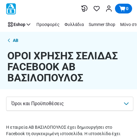
ΟΡΟΙ
Παράλειψη
0
ΧΡΗΣΗΣ
ΣΕΛΙΔΑΣ
Eshop
Προσφορές
Φυλλάδια
Summer Shop
Μόνο στ
FACEBOOK
ΑΒ
ΒΑΣΙΛΟΠΟΥΛΟΣ
AB
ΟΡΟΙ ΧΡΗΣΗΣ ΣΕΛΙΔΑΣ
FACEBOOK ΑΒ
ΒΑΣΙΛΟΠΟΥΛΟΣ
Όροι και Προϋποθέσεις
Η εταιρεία ΑΒ ΒΑΣΙΛΟΠΟΥΛΟΣ έχει δημιουργήσει στο
Facebook τη συγκεκριμένη ιστοσελίδα. Η ιστοσελίδα έχει