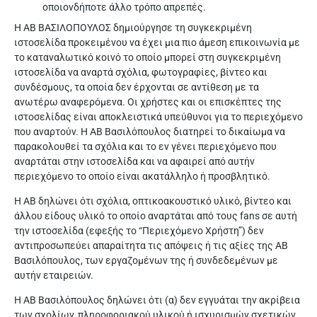
οποιονδήποτε άλλο τρόπο απρεπές.
Η ΑΒ ΒΑΣΙΛΟΠΟΥΛΟΣ δημιούργησε τη συγκεκριμένη
ιστοσελίδα προκειμένου να έχει μια πιο άμεση επικοινωνία με
το καταναλωτικό κοινό το οποίο μπορεί στη συγκεκριμένη
ιστοσελίδα να αναρτά σχόλια, φωτογραφίες, βίντεο και
συνδέσμους, τα οποία δεν έρχονται σε αντίθεση με τα
ανωτέρω αναφερόμενα. Οι χρήστες και οι επισκέπτες της
ιστοσελίδας είναι αποκλειστικά υπεύθυνοι για το περιεχόμενο
που αναρτούν. Η ΑΒ Βασιλόπουλος διατηρεί το δικαίωμα να
παρακολουθεί τα σχόλια και το εν γένει περιεχόμενο που
αναρτάται στην ιστοσελίδα και να αφαιρεί από αυτήν
περιεχόμενο το οποίο είναι ακατάλληλο ή προσβλητικό.
Η ΑΒ δηλώνει ότι σχόλια, οπτικοακουστικό υλικό, βίντεο και
άλλου είδους υλικό το οποίο αναρτάται από τους fans σε αυτή
την ιστοσελίδα (εφεξής το “Περιεχόμενο Χρήστη”) δεν
αντιπροσωπεύει απαραίτητα τις απόψεις ή τις αξίες της ΑΒ
Βασιλόπουλος, των εργαζομένων της ή συνδεδεμένων με
αυτήν εταιρειών.
Η ΑΒ Βασιλόπουλος δηλώνει ότι (α) δεν εγγυάται την ακρίβεια
των σχολίων, πληροφοριακού υλικού ή ισχυρισμών σχετικών