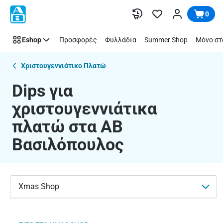
Dips
Παράλειψη
0
για
χριστουγεννιάτικα
Eshop
Προσφορές
Φυλλάδια
Summer Shop
Μόνο στ
πλατώ
|
ΑΒ
Χριστουγεννιάτικο Πλατώ
Βασιλόπουλος
Dips για
χριστουγεννιάτικα
πλατώ στα ΑΒ
Βασιλόπουλος
Xmas Shop