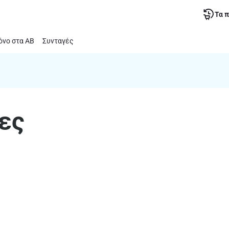
Τα 
νο στα ΑΒ
Συνταγές
ες