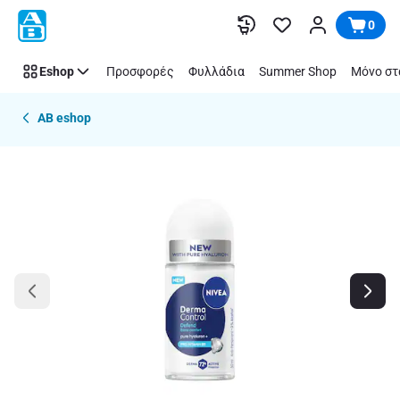
Παράλειψη
0
Eshop
Προσφορές
Φυλλάδια
Summer Shop
Μόνο στ
AB eshop