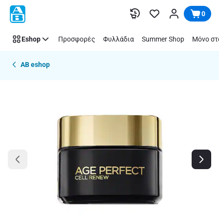
Παράλειψη
0
Eshop
Προσφορές
Φυλλάδια
Summer Shop
Μόνο στ
AB eshop