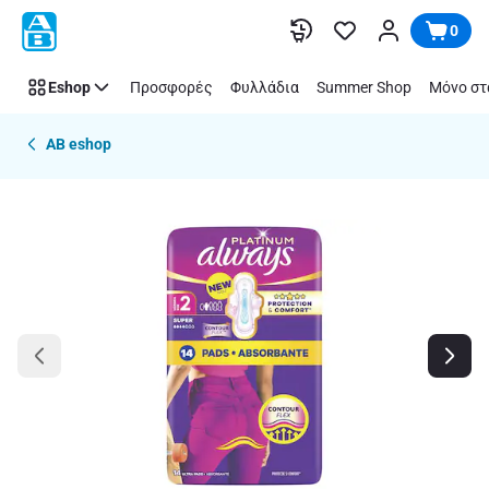
Παράλειψη
0
Eshop
Προσφορές
Φυλλάδια
Summer Shop
Μόνο στ
AB eshop