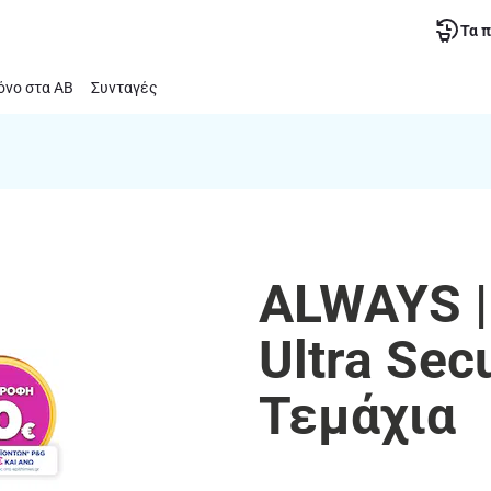
Τα 
νο στα ΑΒ
Συνταγές
ALWAYS |
Ultra Sec
Τεμάχια