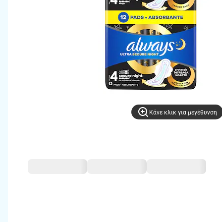
Kάνε κλικ για μεγέθυνση