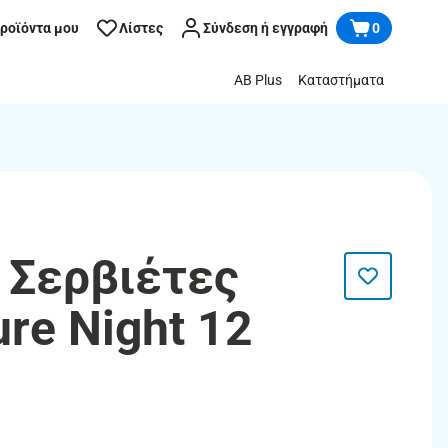
προϊόντα μου
Λίστες
Σύνδεση ή εγγραφή
0
AB Plus
Καταστήματα
 Σερβιέτες
ure Night 12