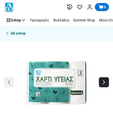
Παράλειψη
0
Eshop
Προσφορές
Φυλλάδια
Summer Shop
Μόνο στ
AB eshop