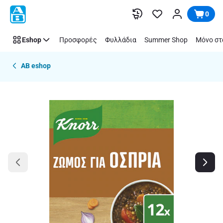
Παράλειψη
0
Eshop
Προσφορές
Φυλλάδια
Summer Shop
Μόνο στ
AB eshop