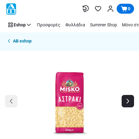
Παράλειψη
0
Eshop
Προσφορές
Φυλλάδια
Summer Shop
Μόνο στ
AB eshop