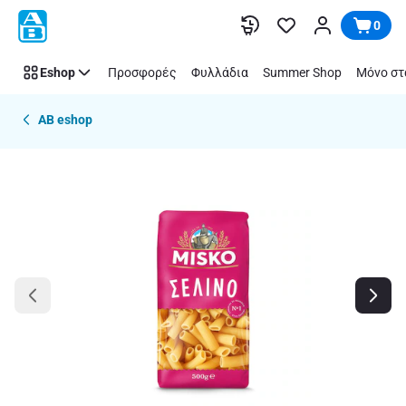
Παράλειψη
0
Eshop
Προσφορές
Φυλλάδια
Summer Shop
Μόνο στ
AB eshop