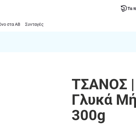
Τα 
νο στα ΑΒ
Συνταγές
ΤΣΑΝΟΣ |
Γλυκά Μή
300g