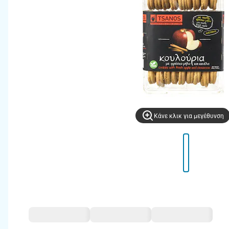
Kάνε κλικ για μεγέθυνση