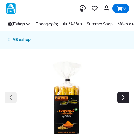
Παράλειψη
0
Eshop
Προσφορές
Φυλλάδια
Summer Shop
Μόνο στ
AB eshop