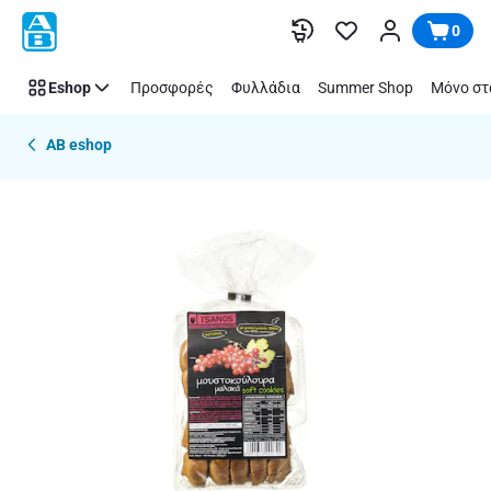
Παράλειψη
0
Eshop
Προσφορές
Φυλλάδια
Summer Shop
Μόνο στ
AB eshop