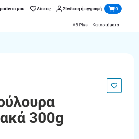
προϊόντα μου
Λίστες
Σύνδεση ή εγγραφή
0
AB Plus
Καταστήματα
ούλουρα
ακά 300g