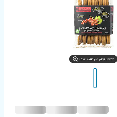
Kάνε κλικ για μεγέθυνση