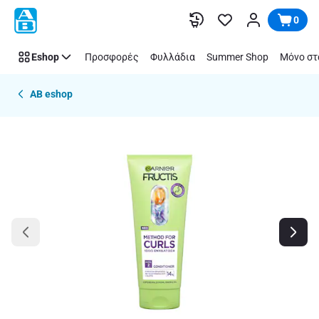
Παράλειψη
0
Eshop
Προσφορές
Φυλλάδια
Summer Shop
Μόνο στ
AB eshop