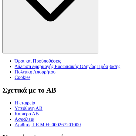
Όροι και Προϋποθέσεις
Δήλωση εφαρμογής Ευρωπαϊκής Οδηγίας Πρόσβασης
Πολιτική Απορρήτου
Cookies
Σχετικά με το ΑΒ
Η εταιρεία
Υπεύθυνη ΑΒ
Καριέρα ΑΒ
Ασφάλεια
Αριθμός Γ.Ε.Μ.Η: 000267201000