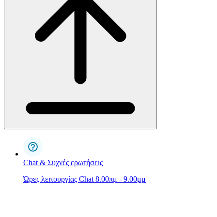
Chat & Συχνές ερωτήσεις
Ώρες λειτουργίας Chat 8.00πμ - 9.00μμ