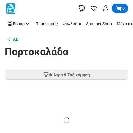
Παράλειψη
0
Eshop
Προσφορές
Φυλλάδια
Summer Shop
Μόνο στ
AB
Πορτοκαλάδα
Φίλτρα & Ταξινόμηση