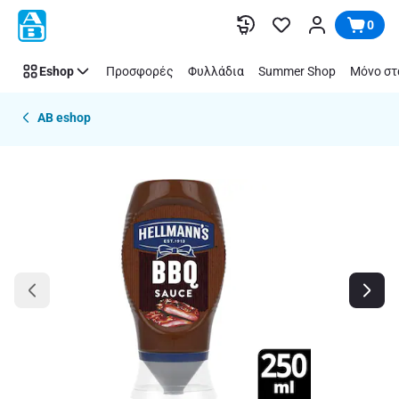
Παράλειψη
0
Eshop
Προσφορές
Φυλλάδια
Summer Shop
Μόνο στ
AB eshop