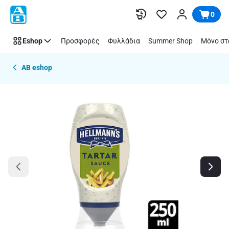
Παράλειψη
0
Eshop
Προσφορές
Φυλλάδια
Summer Shop
Μόνο στ
AB eshop