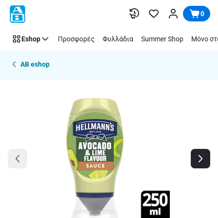
Παράλειψη
0
Eshop
Προσφορές
Φυλλάδια
Summer Shop
Μόνο στ
AB eshop