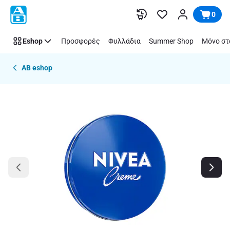
Παράλειψη
0
Eshop
Προσφορές
Φυλλάδια
Summer Shop
Μόνο στ
AB eshop