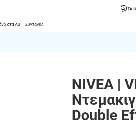
Τα 
νο στα ΑΒ
Συνταγές
NIVEA | V
Ντεμακιγ
Double Ef