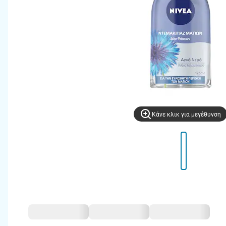
Kάνε κλικ για μεγέθυνση