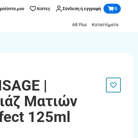
προϊόντα μου
Λίστες
Σύνδεση ή εγγραφή
0
AB Plus
Καταστήματα
ISAGE |
ιάζ Ματιών
fect 125ml