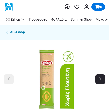
Παράλειψη
0
Eshop
Προσφορές
Φυλλάδια
Summer Shop
Μόνο στ
AB eshop