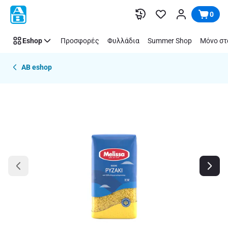
Παράλειψη
0
Eshop
Προσφορές
Φυλλάδια
Summer Shop
Μόνο στ
AB eshop