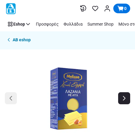
Παράλειψη
0
Eshop
Προσφορές
Φυλλάδια
Summer Shop
Μόνο στ
AB eshop