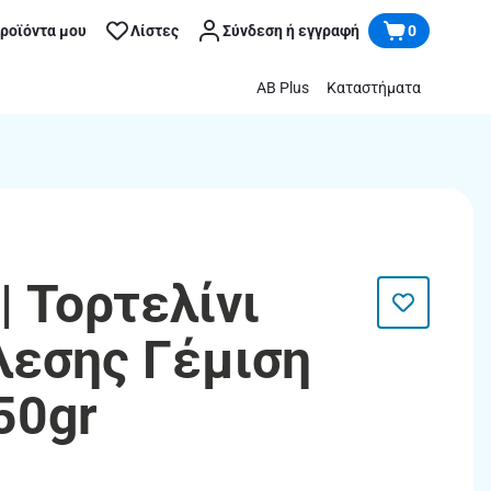
προϊόντα μου
Λίστες
Σύνδεση ή εγγραφή
0
AB Plus
Καταστήματα
| Τορτελίνι
λεσης Γέμιση
50gr