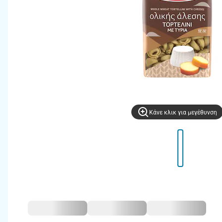
Kάνε κλικ για μεγέθυνση