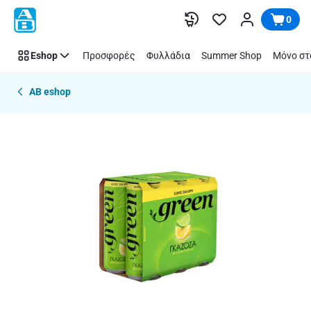
Παράλειψη
0
Eshop
Προσφορές
Φυλλάδια
Summer Shop
Μόνο στ
AB eshop