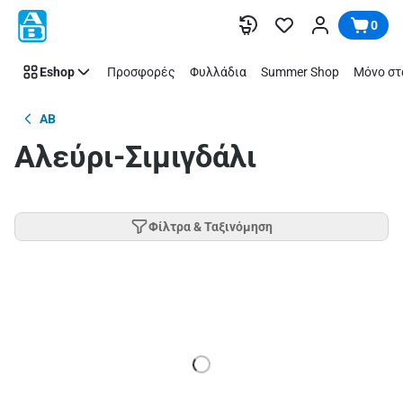
Παράλειψη
0
Eshop
Προσφορές
Φυλλάδια
Summer Shop
Μόνο στ
AB
Αλεύρι-Σιμιγδάλι
Φίλτρα & Ταξινόμηση