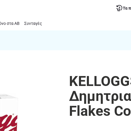
Τα 
νο στα ΑΒ
Συνταγές
KELLOGG
Δημητρια
Flakes C