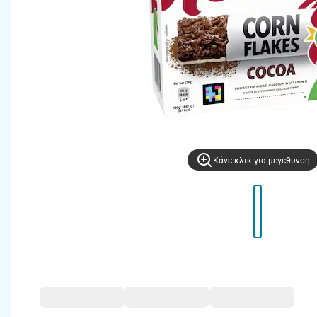
Kάνε κλικ για μεγέθυνση