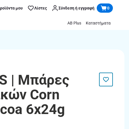
προϊόντα μου
Λίστες
Σύνδεση ή εγγραφή
0
AB Plus
Καταστήματα
S | Μπάρες
κών Corn
ocoa 6x24g